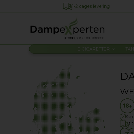
1-2 dages levering
E-CIGARETTER
TA
D
WE
Kun
1-