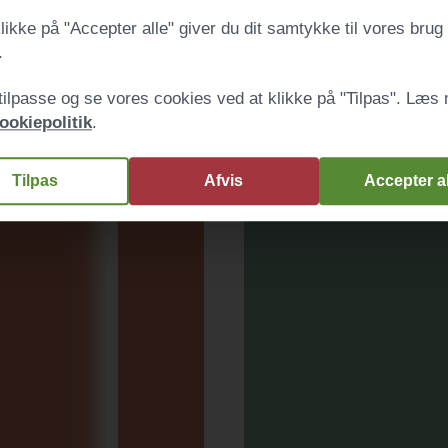
likke på "Accepter alle" giver du dit samtykke til vores brug 
.
tilpasse og se vores cookies ved at klikke på "Tilpas". Læs 
ookiepolitik
.
Tilpas
Afvis
Accepter al