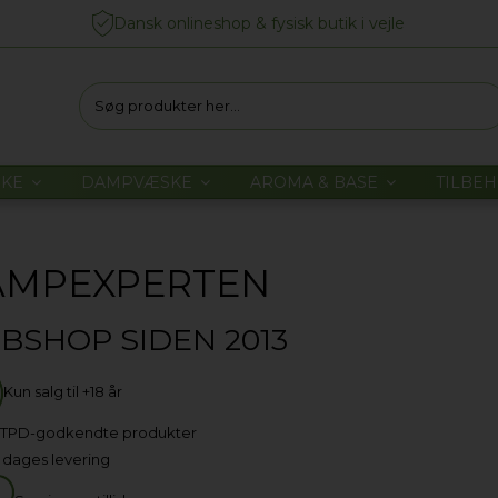
Dansk onlineshop & fysisk butik i vejle
NKE
DAMPVÆSKE
AROMA & BASE
TILBE
AMPEXPERTEN
BSHOP SIDEN 2013
Kun salg til +18 år
 TPD-godkendte produkter
2 dages levering