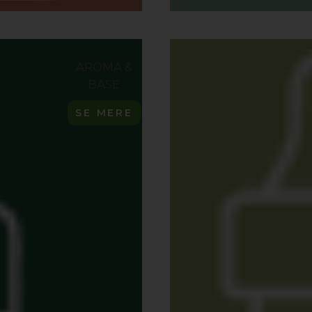
AROMA &
BASE
SE MERE