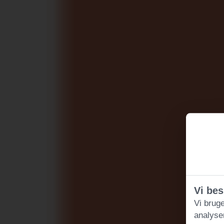
Vi bes
Vi bruge
analyse