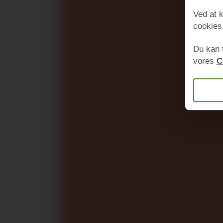
Ved at k
cookies
Du kan 
vores
C