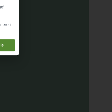
af
mere i
le