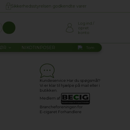
Sikkerhedsstyrelsen godkendte varer
Log ind /
opret
konto
HØR
NIKOTINPOSER
Tom
Kundeservice
Har du spøgsmål?
Vi er klar til hjælpe på mail eller i
butikken.
Medlem af
Brancheforeningen for
E-cigaret Forhandlere