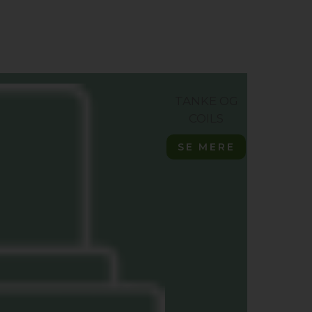
TANKE OG
COILS
SE MERE