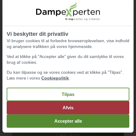
LEKI PRO - USB TIL LIGHTNING KABEL (3.MTR)
SKU: 3930
89,00 DKK
Læg i kurv
Vi beskytter dit privatliv
Vi bruger cookies til at forbedre browseroplevelsen, vise indhold
og analysere trafikken på vores hjemmeside.
Ved at klikke på "Accepter alle" giver du dit samtykke til vores
LEKI PRO - USB TIL MICRO USB KABEL (1.MTR)
brug af cookies.
SKU: 3933
89,00 DKK
Du kan tilpasse og se vores cookies ved at klikke på "Tilpas".
Læs mere i vores
Cookiepolitik
.
Læg i kurv
Tilpas
Afvis
LEKI PRO - USB TIL MICRO USB KABEL (2.MTR)
SKU: 3934
Accepter alle
89,00 DKK
Læg i kurv