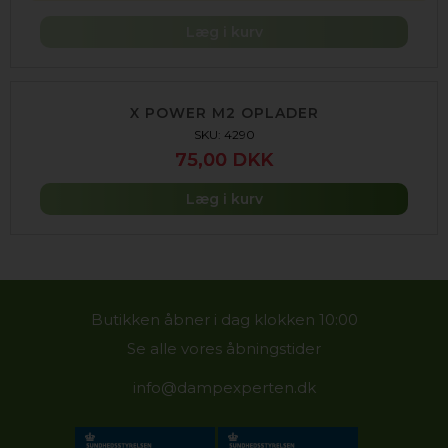
Læg i kurv
X POWER M2 OPLADER
SKU: 4290
75,00 DKK
Læg i kurv
Butikken åbner i dag klokken 10:00
Se alle vores åbningstider
info@dampexperten.dk