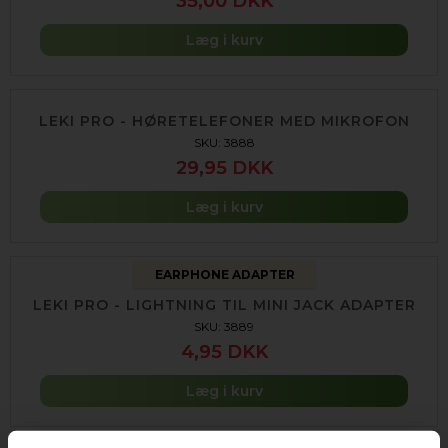
35,00 DKK
Læg i kurv
LEKI PRO - HØRETELEFONER MED MIKROFON
SKU: 3888
29,95 DKK
Læg i kurv
EARPHONE ADAPTER
LEKI PRO - LIGHTNING TIL MINI JACK ADAPTER
SKU: 3889
4,95 DKK
Læg i kurv