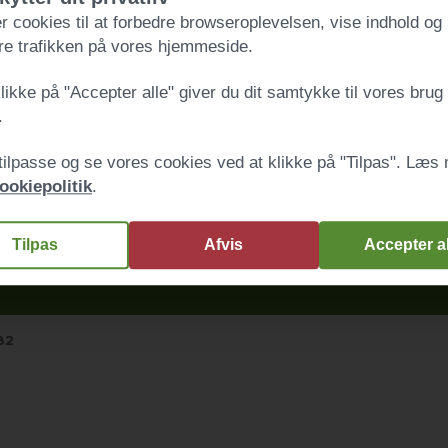
r cookies til at forbedre browseroplevelsen, vise indhold og
re trafikken på vores hjemmeside.
likke på "Accepter alle" giver du dit samtykke til vores brug 
.
tilpasse og se vores cookies ved at klikke på "Tilpas". Læs 
ookiepolitik
.
Tilpas
Afvis
Accepter al
82