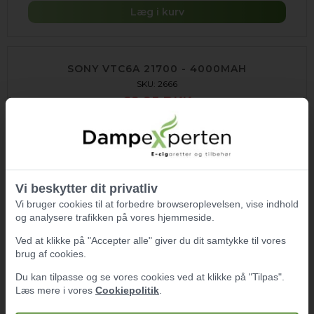
Læg i kurv
SONY VTC6A 21700 - 4000MAH
SKU: 2666
69,95 DKK
Læg i kurv
VAP PROCELL 21700 - 4200MAH
Vi beskytter dit privatliv
SKU: 4133
Vi bruger cookies til at forbedre browseroplevelsen, vise indhold
89,00 DKK
og analysere trafikken på vores hjemmeside.
Ved at klikke på "Accepter alle" giver du dit samtykke til vores
Læg i kurv
brug af cookies.
Du kan tilpasse og se vores cookies ved at klikke på "Tilpas".
Læs mere i vores
Cookiepolitik
.
21700 Batterier