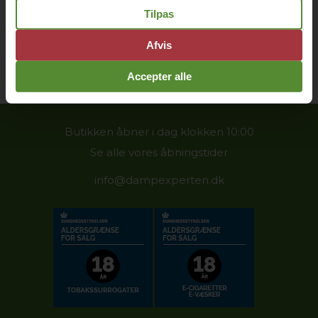
Tilpas
Vær opmærksom på at 21700
ikke
er standard størrelse, de
passer derfor kun til de produkter hvor det specifikt beskrives,
21700 er et fysisk større batteri og har ofte en højere
Afvis
batterikapacitet
Accepter alle
Butikken åbner i dag klokken 10:00
Se alle vores åbningstider
info@dampexperten.dk