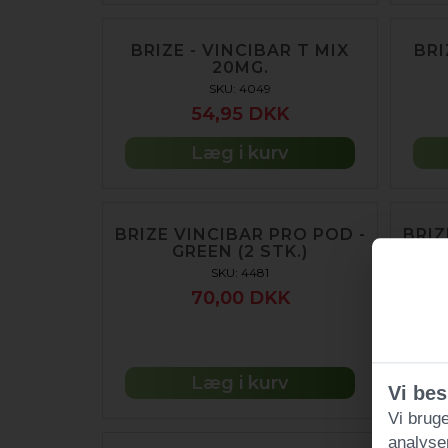
BRIZE - VINCIBAR T MIX
BRI
20MG.
SKU: 4049
54,95 DKK
Læg i kurv
BRIZE VINCIBAR PRO POD -
BRIZ
GREEN (2 STK.)
SKU: 4481
70,00 DKK
Læg i kurv
Vi bes
Vi bruge
analyse