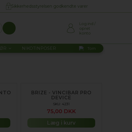
Sikkerhedsstyrelsen godkendte varer
Log ind /
opret
konto
HØR
NIKOTINPOSER
Tom
ENTO
BRIZE - VINCIBAR PRO
DEVICE
SKU: 4231
75,00 DKK
Læg i kurv