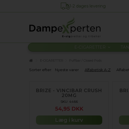
1-2 dages levering
E-CIGARETTER
TA
E-CIGARETTER
Puffbar / Closed Pods
Sorter efter:
Nyeste varer
Alfabetisk A-Z
Alfabe
BRIZE - VINCIBAR CRUSH
BRI
20MG
SKU: 4466
54,95 DKK
Læg i kurv