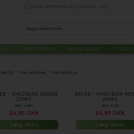
Dansk onlineshop & fysisk butik i vejle
NKE
DAMPVÆSKE
AROMA & BASE
TILBE
tisk Z-A
Pris Lav til Høj
Pris Høj til Lav
ZE - VINCIBAR GREEN
BRIZE - VINCIBAR M
20MG
20MG
SKU: 4480
SKU: 4052
54,95 DKK
54,95 DKK
Læg i kurv
Læg i kurv