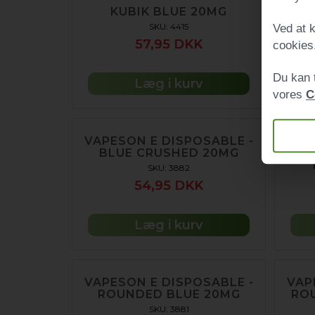
KUBIK BLUE 20MG
S
CL
SKU: 4415
Ved at k
57,95 DKK
cookies
Du kan 
Læg i kurv
vores
C
VAPESON E DISPOSABLE -
BLUE CRUSHED 20MG
VAP
SKU: 3882
54,95 DKK
Læg i kurv
VAPESON E DISPOSABLE -
VAP
ROUNDED BLUE 20MG
RO
SKU: 3881