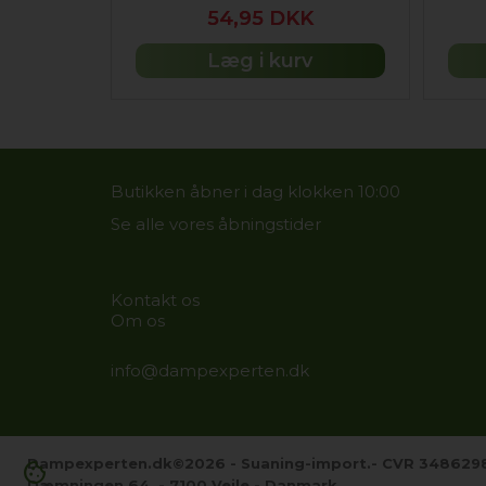
54,95 DKK
Læg i kurv
Butikken åbner i dag klokken 10:00
Se alle vores åbningstider
Kontakt os
Om os
info@dampexperten.dk
Dampexperten.dk©2026 - Suaning-import.- CVR 348629
cookie
Dæmningen 64.
- 7100 Vejle - Danmark