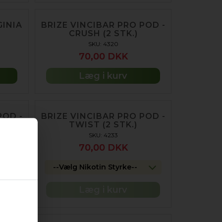
GINIA
BRIZE VINCIBAR PRO POD -
CRUSH (2 STK.)
SKU: 4320
70,00 DKK
Læg i kurv
POD -
BRIZE VINCIBAR PRO POD -
TWIST (2 STK.)
SKU: 4233
70,00 DKK
--Vælg Nikotin Styrke--
Læg i kurv