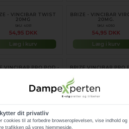
ZE - VINCIBAR TWIST
BRIZE - VINCIBAR VIR
20MG
20MG.
SKU: 4051
SKU: 4050
54,95 DKK
54,95 DKK
Læg i kurv
Læg i kurv
E VINCIBAR PRO POD -
BRIZE VINCIBAR PRO 
MENTO (2 STK.)
T MIX (2 STK.)
SKU: 4234
SKU: 4232
70,00 DKK
70,00 DKK
Læg i kurv
Læg i kurv
kytter dit privatliv
r cookies til at forbedre browseroplevelsen, vise indhold og
re trafikken på vores hjemmeside.