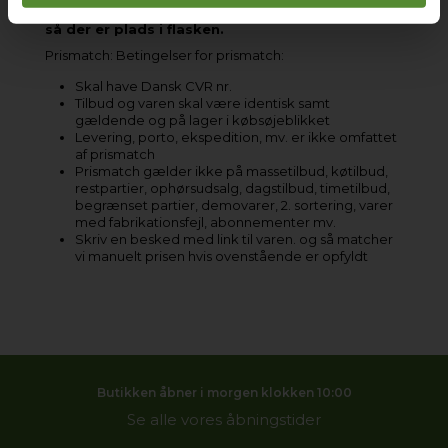
den store flaske som du tilføjer af nikotinbase,
så der er plads i flasken.
Prismatch:
Betingelser for prismatch:
Skal have Dansk CVR nr.
Tilbud og varen skal være identisk samt
gældende og på lager i købsøjeblikket
Levering, porto, ekspedition, mv. er ikke omfattet
af prismatch
Prismatch gælder ikke på massetilbud, køtilbud,
restpartier, ophørsudsalg, dagstilbud, timetilbud,
begrænset partier, demovarer, 2. sortering, varer
med fabrikationsfejl, abonnementer mv.
Skriv en besked med link til varen. og så matcher
vi manuelt prisen hvis ovenstående er opfyldt
Butikken åbner i morgen klokken 10:00
Se alle vores åbningstider