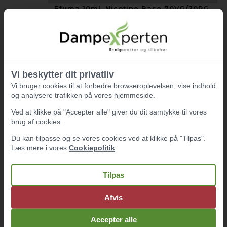
Efuma 10ml. Nicotine Base 70VG/30PG.
12,50 DKK
Vi beskytter dit privatliv
NICOTINE BASE PG30/VG70,
Vi bruger cookies til at forbedre browseroplevelsen, vise indhold
0MG/ML
og analysere trafikken på vores hjemmeside.
Ved at klikke på "Accepter alle" giver du dit samtykke til vores
ØNSKER DU NIKOTIN I DIN BASEVÆSKE
brug af cookies.
SKAL DER TILSÆTTES FØLGENDE TIL
1000ML TOTAL.
Du kan tilpasse og se vores cookies ved at klikke på "Tilpas".
2mg = 11stk 18mg nikotinbaser af 10ml.
Læs mere i vores
Cookiepolitik
.
3mg = 17stk 18mg nikotinbaser af 10ml.
6mg = 33stk 18 nikotinbaser af 10ml.
Tilpas
9mg = 50stk 18mg nikotinbaser af 10ml.
Afvis
12mg = 67stk 18mg nikotinbaser af 10ml.
Nikotinbase finder du her :
10ml. Nikotin Base
Accepter alle
Husk at hælde samme mængde 0mg base fra