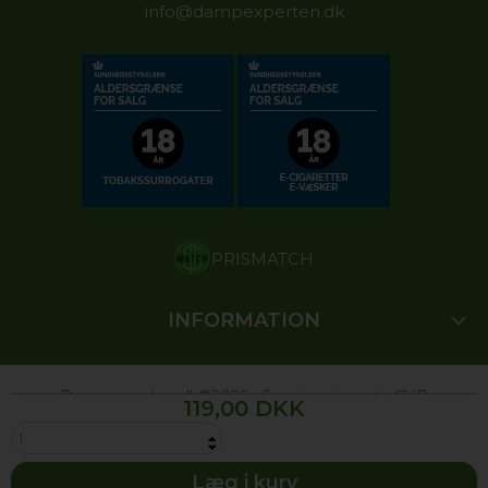
info@dampexperten.dk
PRISMATCH
INFORMATION
Dampexperten.dk©2026 - Suaning-import.- CVR
119,00 DKK
34862982
Dæmningen 64.
- 7100 Vejle - Danmark
Læg i kurv