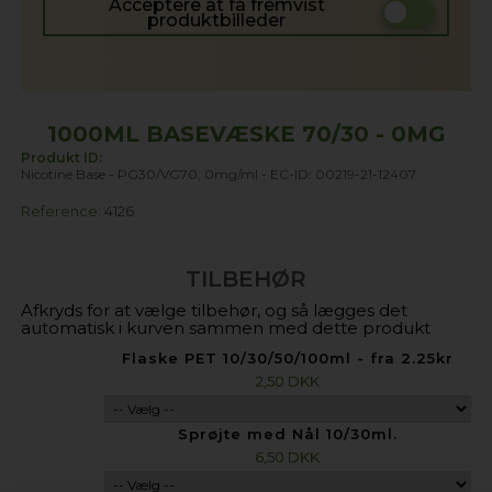
Acceptere at få fremvist
produktbilleder
1000ML BASEVÆSKE 70/30 - 0MG
Produkt ID:
Nicotine Base - PG30/VG70, 0mg/ml - EC-ID: 00219-21-12407
Reference:
4126
TILBEHØR
Afkryds for at vælge tilbehør, og så lægges det
automatisk i kurven sammen med dette produkt
Flaske PET 10/30/50/100ml - fra 2.25kr
v/50stk
2,50 DKK
Sprøjte med Nål 10/30ml.
6,50 DKK